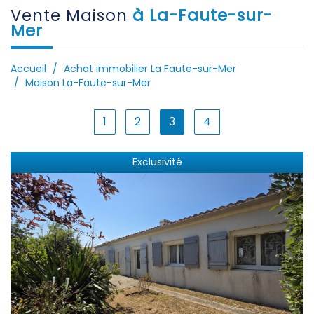
Vente Maison
à La-Faute-sur-
Mer
Accueil
Achat immobilier La Faute-sur-Mer
Maison La-Faute-sur-Mer
1
2
3
4
Exclusivité