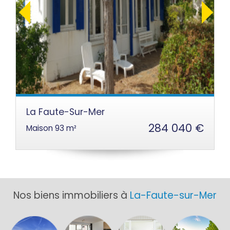
La Faute-Sur-Mer
4 040 €
96 8
Maison 21.69 m²
Nos biens immobiliers à
La-Faute-sur-Mer