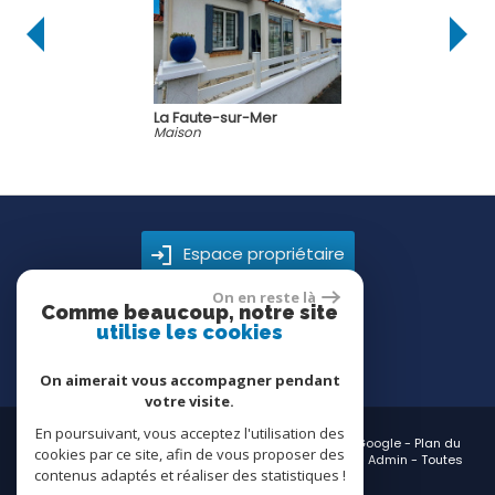
La Faute-sur-Mer
Maison
Espace propriétaire
On en reste là
Comme beaucoup, notre site
utilise les cookies
On aimerait vous accompagner pendant
votre visite.
En poursuivant, vous acceptez l'utilisation des
© 2026 | Tous droits réservés | Traduction powered by Google -
Plan du
cookies par ce site, afin de vous proposer des
site
-
Mentions légales
-
Nos honoraires
-
Partenaires
-
Admin
-
Toutes
contenus adaptés et réaliser des statistiques !
nos annonces