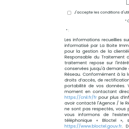
J'accepte les conditions d'ut
* 
* :
Les informations recueillies s
informatisé par La Boite Im
pour la gestion de la client
Responsable du Traitement d
traitement repose sur l'intér
conservées jusqu'à demande d
Réseau. Conformément à la loi
droits d’accès, de rectificatio
portabilité de vos données.
moment en contactant direct
https://cnil.fr/fr
pour plus d’in
avoir contacté l'Agence / le R
ne sont pas respectés, vous 
vous informons de l’existe
téléphonique « Bloctel », 
https://www.bloctel.gouv.fr
. 