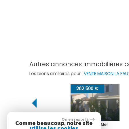
autres annonces immobilières 
Les biens similaires pour :
VENTE MAISON LA FA
262 500 €
189 720 €
On en reste là
Comme beaucoup, notre site
La Tranche-sur-Mer
La Faute-sur-Mer
utilise les cookies
Maison
Maison